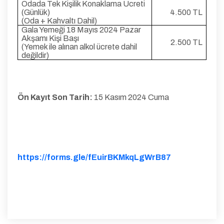
Odada Tek Kişilik Konaklama Ücreti
(Günlük)
4.500 TL
(Oda + Kahvaltı Dahil)
Gala Yemeği 18 Mayıs 2024 Pazar
Akşamı Kişi Başı
2.500 TL
(Yemek ile alınan alkol ücrete dahil
değildir)
Ön Kayıt Son Tarih:
15 Kasım 2024 Cuma
https://forms.gle/fEuirBKMkqLgWrB87