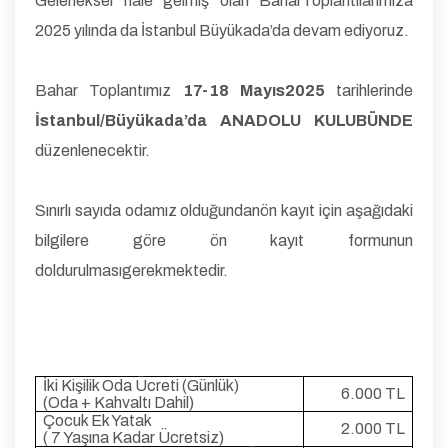
Geleneksel hale gelmiş olan BaharToplantılarımıza
2025 yılında da İstanbul Büyükada’da devam ediyoruz.
Bahar Toplantımız
17-18 Mayıs2025
tarihlerinde
İstanbul/Büyükada’da ANADOLU KULUBÜNDE
düzenlenecektir.
Sınırlı sayıda odamız olduğundanön kayıt için aşağıdaki
bilgilere göre ön kayıt formunun
doldurulmasıgerekmektedir.
İki Kişilik Oda Ücreti (Günlük)
6.000 TL
(Oda + Kahvaltı Dahil)
Çocuk Ek Yatak
2.000 TL
( 7 Yaşına Kadar Ücretsiz)