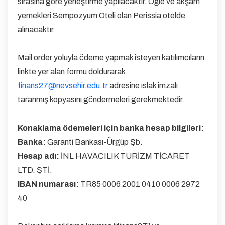
sırasına göre yerleştirme yapılacaktır. Öğle ve akşam
yemekleri Sempozyum Oteli olan Perissia otelde
alınacaktır.
Mail order yoluyla ödeme yapmak isteyen katılımcıların
linkte yer alan formu doldurarak
finans27@nevsehir.edu.tr
adresine ıslak imzalı
taranmış kopyasını göndermeleri gerekmektedir.
Konaklama ödemeleri için banka hesap bilgileri:
Banka:
Garanti Bankası-Ürgüp Şb.
Hesap adı:
İNL HAVACILIK TURİZM TİCARET
LTD. ŞTİ.
IBAN numarası:
TR85 0006 2001 0410 0006 2972
40