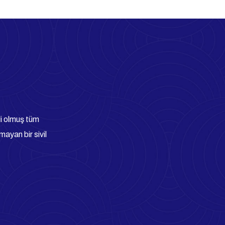
arı
li olmuş tüm
mayan bir sivil