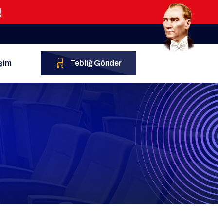
!
işim
Tebliğ Gönder