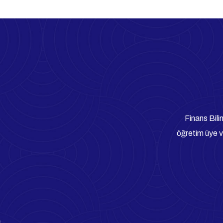
25
Finans Bili
+
Eğitim Deneyimi
öğretim üye ve