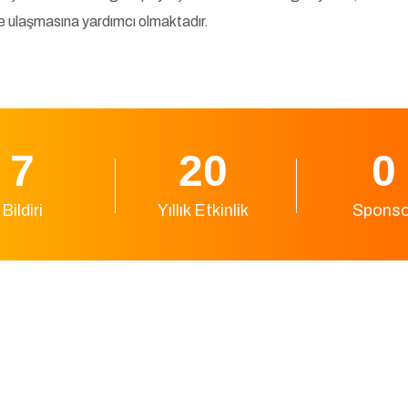
lde ulaşmasına yardımcı olmaktadır.
9
27
0
Bildiri
Yıllık Etkinlik
Sponso