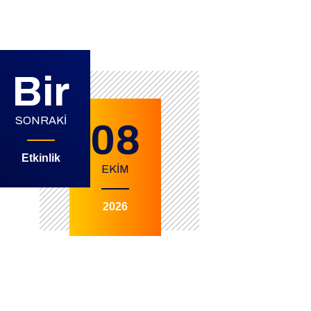
Bir
SONRAKI
08
Etkinlik
EKİM
2026