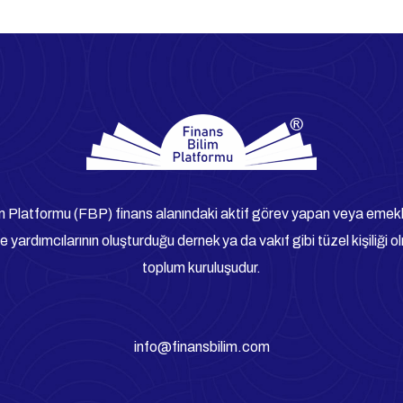
Birey Eğitim Kuruml
m Platformu (FBP) finans alanındaki aktif görev yapan veya emek
 yardımcılarının oluşturduğu dernek ya da vakıf gibi tüzel kişiliği ol
toplum kuruluşudur.
info@finansbilim.com